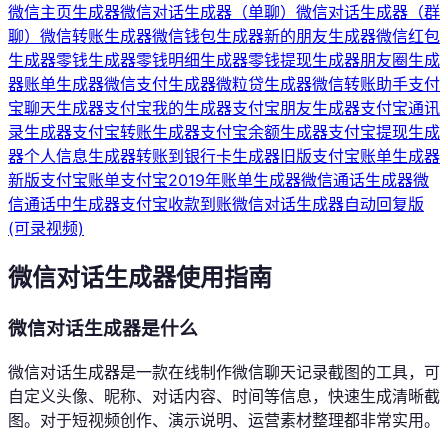
微信主页生成器
微信对话生成器（单聊）
微信对话生成器（群
聊）
微信转账生成器
微信钱包生成器
新的朋友生成器
微信红包
生成器
零钱生成器
零钱明细生成器
零钱提现生成器
朋友圈生成
器
账单生成器
微信支付生成器
微粒贷生成器
微信转账助手
支付
宝聊天生成器
支付宝我的生成器
支付宝朋友生成器
支付宝通讯
录生成器
支付宝转账生成器
支付宝余额生成器
支付宝提现生成
器
个人信息生成器
转账到银行卡生成器
旧版支付宝账单生成器
新版支付宝账单
支付宝2019年账单生成器
微信通话生成器
微
信通话中生成器
支付宝收款到账
微信对话生成器自动回复版
(可录视频)
微信对话生成器使用指南
微信对话生成器是什么
微信对话生成器是一款在线制作微信聊天记录截图的工具，可
自定义头像、昵称、对话内容、时间等信息，快速生成清晰截
图。对于短视频创作、演示说明、运营素材整理都非常实用。