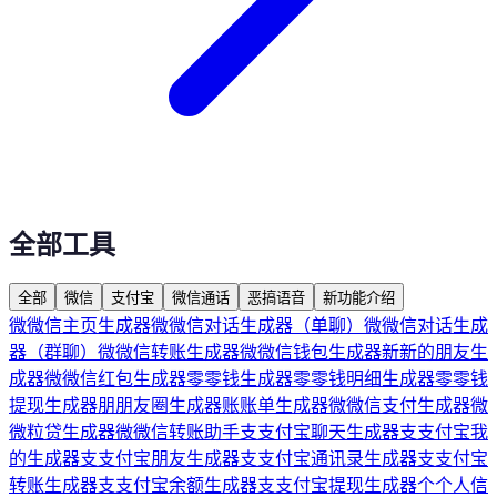
全部工具
全部
微信
支付宝
微信通话
恶搞语音
新功能介绍
微
微信主页生成器
微
微信对话生成器（单聊）
微
微信对话生成
器（群聊）
微
微信转账生成器
微
微信钱包生成器
新
新的朋友生
成器
微
微信红包生成器
零
零钱生成器
零
零钱明细生成器
零
零钱
提现生成器
朋
朋友圈生成器
账
账单生成器
微
微信支付生成器
微
微粒贷生成器
微
微信转账助手
支
支付宝聊天生成器
支
支付宝我
的生成器
支
支付宝朋友生成器
支
支付宝通讯录生成器
支
支付宝
转账生成器
支
支付宝余额生成器
支
支付宝提现生成器
个
个人信