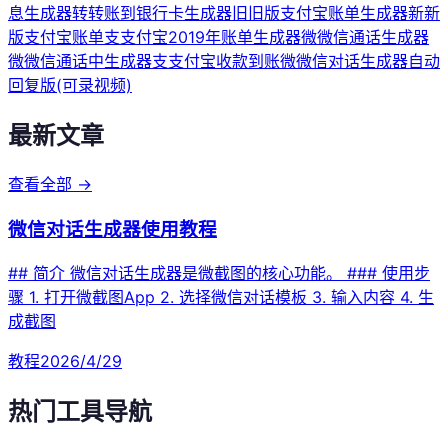
息生成器
转
转账到银行卡生成器
旧
旧版支付宝账单生成器
新
新
版支付宝账单
支
支付宝2019年账单生成器
微
微信通话生成器
微
微信通话中生成器
支
支付宝收款到账
微
微信对话生成器自动
回复版(可录视频)
最新文章
查看全部 →
微信对话生成器使用教程
## 简介 微信对话生成器是微截图的核心功能。 ### 使用步
骤 1. 打开微截图App 2. 选择微信对话模板 3. 输入内容 4. 生
成截图
教程
2026/4/29
热门工具导航