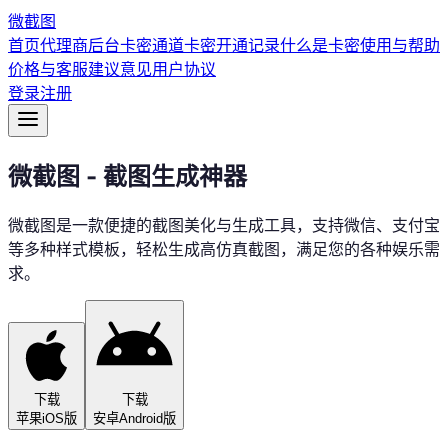
微
截图
首页
代理商后台
卡密通道
卡密开通记录
什么是卡密
使用与帮助
价格与客服
建议意见
用户协议
登录
注册
微截图
-
截图生成神器
微截图是一款便捷的截图美化与生成工具，支持微信、支付宝
等多种样式模板，轻松生成高仿真截图，满足您的各种娱乐需
求。
下载
下载
苹果iOS版
安卓Android版